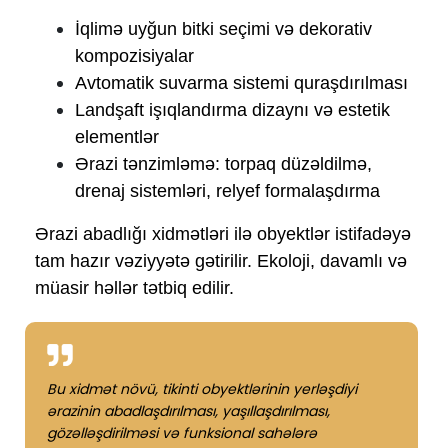
İqlimə uyğun bitki seçimi və dekorativ
kompozisiyalar
Avtomatik suvarma sistemi quraşdırılması
Landşaft işıqlandırma dizaynı və estetik
elementlər
Ərazi tənzimləmə: torpaq düzəldilmə,
drenaj sistemləri, relyef formalaşdırma
Ərazi abadlığı xidmətləri ilə obyektlər istifadəyə
tam hazır vəziyyətə gətirilir. Ekoloji, davamlı və
müasir həllər tətbiq edilir.
Bu xidmət növü, tikinti obyektlərinin yerləşdiyi
ərazinin abadlaşdırılması, yaşıllaşdırılması,
gözəlləşdirilməsi və funksional sahələrə