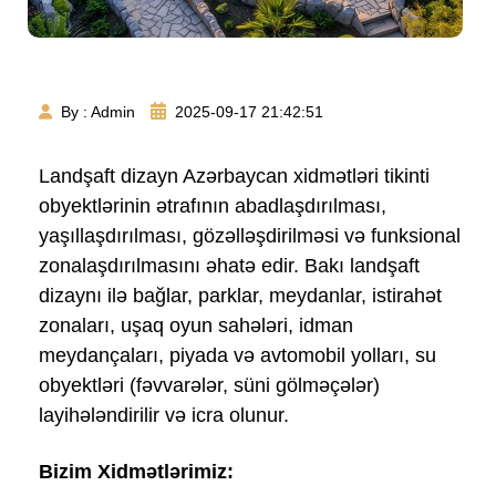
Landşaft Dizaynı və Ərazi Tənzimləmə Xidmətləri
By : Admin
2025-09-17 21:42:51
Landşaft dizayn Azərbaycan xidmətləri tikinti
obyektlərinin ətrafının abadlaşdırılması,
yaşıllaşdırılması, gözəlləşdirilməsi və funksional
zonalaşdırılmasını əhatə edir. Bakı landşaft
dizaynı ilə bağlar, parklar, meydanlar, istirahət
zonaları, uşaq oyun sahələri, idman
meydançaları, piyada və avtomobil yolları, su
obyektləri (fəvvarələr, süni gölməçələr)
layihələndirilir və icra olunur.
Bizim Xidmətlərimiz: