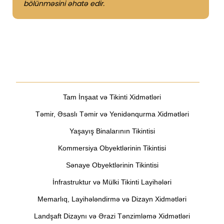
bölünməsini əhatə edir.
Digər xidmətlərimiz
Tam İnşaat və Tikinti Xidmətləri
Təmir, Əsaslı Təmir və Yenidənqurma Xidmətləri
Yaşayış Binalarının Tikintisi
Kommersiya Obyektlərinin Tikintisi
Sənaye Obyektlərinin Tikintisi
İnfrastruktur və Mülki Tikinti Layihələri
Memarlıq, Layihələndirmə və Dizayn Xidmətləri
Landşaft Dizaynı və Ərazi Tənzimləmə Xidmətləri