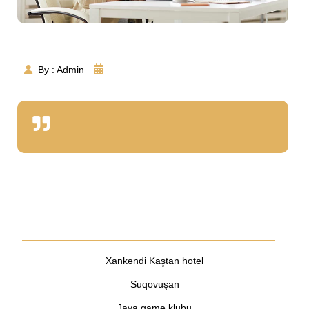
Suqovuşan
By : Admin
Digər Layihələr
Xankəndi Kaştan hotel
Suqovuşan
Java game klubu