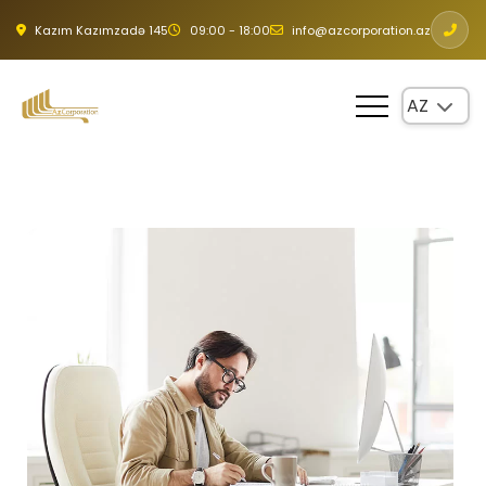
Kazım Kazımzadə 145
09:00 - 18:00
info@azcorporation.az